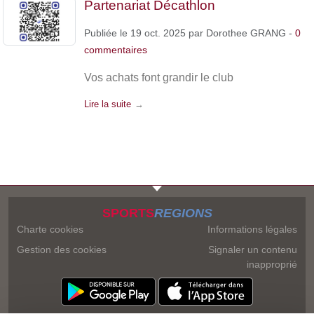
Partenariat Décathlon
Publiée le
19 oct. 2025
par
Dorothee GRANG
-
0
commentaires
Vos achats font grandir le club
Lire la suite
SPORTS
REGIONS
Charte cookies
Informations légales
Gestion des cookies
Signaler un contenu
inapproprié